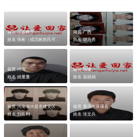
籍贯:江苏睢宁
籍贯:广西
姓名:张彬（或沈彬姓氏可能有变化）
姓名:胡月秀
籍贯:河南
籍贯:福建
姓名:姚董董
姓名:翁丽娟
籍贯:河南省许昌市建安区，河街乡双龙村
籍贯:重庆市巫溪县
姓名:刘俊利
姓名:张文兵