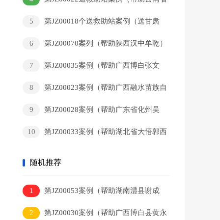
曲靖市唐某要）
5
第JZ00018个送救助站案例（送甘肃
省秦安县刘某到救助站）
6
第JZ00070案列（帮助陕西汉中牟乾）
7
第JZ00035案例（帮助广西博白张文
福）
8
第JZ00023案例（帮助广西融水苗族自
治县永乐镇北高村黎某藏）
9
第JZ00028案例（帮助广东省化州吴
现改）
10
第JZ00033案例（帮助湖北省大悟郭西
西 ）
随机推荐
1
第JZ00053案例（帮助湖南澧县谢成
军）
2
第JZ00030案例（帮助广西博白县黄永