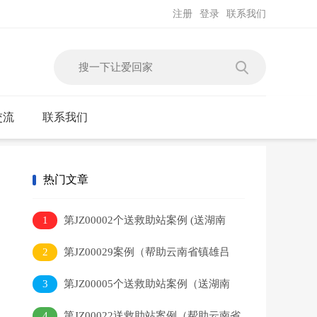
注册
登录
联系我们
交流
联系我们
热门文章
1
第JZ00002个送救助站案例 (送湖南
省新田县陆某平到救助站)
2
第JZ00029案例（帮助云南省镇雄吕
灿）
3
第JZ00005个送救助站案例（送湖南
省武冈市毛某元到救助站）
4
第JZ00022送救助站案例（帮助云南省