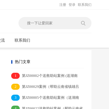
注册
登录
联系我们
交流
联系我们
热门文章
1
第JZ00002个送救助站案例 (送湖南
省新田县陆某平到救助站)
2
第JZ00029案例（帮助云南省镇雄吕
灿）
3
第JZ00005个送救助站案例（送湖南
省武冈市毛某元到救助站）
4
第JZ00022送救助站案例（帮助云南省