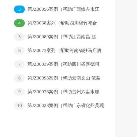
某龙）
3
第JZ00056案例（帮助广西崇左市江
州区黄某辉）
4
第JZ0068案列（帮助四川绵竹邓合
平）
5
第JZ00089案例（帮助江西南昌 赵
某）
6
第JZ0073案列（帮助河南省驻马店唐
安民）
7
第JZ00039案例（帮助四川省喜德阿
胡阿牛日 ）
8
第JZ00098案例（帮助云南文山 侬某
乐）
9
第JZ00076案例（帮助贵州六盘水滕
某宇）
10
第JZ00028案例（帮助广东省化州吴现
改）