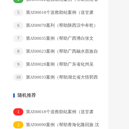
曲靖市唐某要）
5
第JZ00018个送救助站案例（送甘肃
省秦安县刘某到救助站）
6
第JZ00070案列（帮助陕西汉中牟乾）
7
第JZ00035案例（帮助广西博白张文
福）
8
第JZ00023案例（帮助广西融水苗族自
治县永乐镇北高村黎某藏）
9
第JZ00028案例（帮助广东省化州吴
现改）
10
第JZ00033案例（帮助湖北省大悟郭西
西 ）
随机推荐
1
第JZ00018个送救助站案例（送甘肃
省秦安县刘某到救助站）
2
第JZ00090案例（帮助青海化隆回族 沈