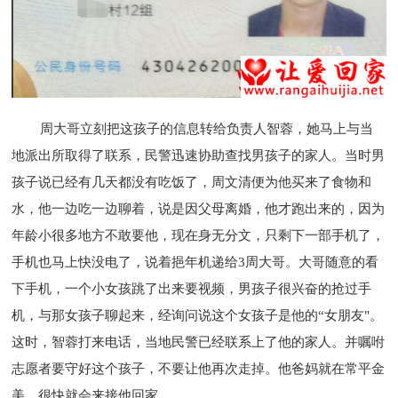
周大哥立刻把这孩子的信息转给负责人智蓉，她马上与当
地派出所取得了联系，民警迅速协助查找男孩子的家人。当时男
孩子说已经有几天都没有吃饭了，周文清便为他买来了食物和
水，他一边吃一边聊着，说是因父母离婚，他才跑出来的，因为
年龄小很多地方不敢要他，现在身无分文，只剩下一部手机了，
手机也马上快没电了，说着挹年机递给3周大哥。大哥随意的看
下手机，一个小女孩跳了出来要视频，男孩子很兴奋的抢过手
机，与那女孩子聊起来，经询问说这个女孩子是他的“女朋友"。
这时，智蓉打来电话，当地民警已经联系上了他的家人。并嘱咐
志愿者要守好这个孩子，不要让他再次走掉。他爸妈就在常平金
美，很快就会来接他回家。