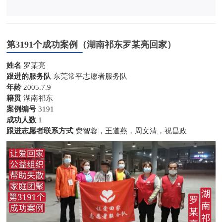
第3191个成功案例（湖南祁东罗某亮回家）
姓名
罗某亮
跟进的服务队
东莞常平志愿者服务队
年龄
2005.7.9
籍贯
湖南祁东
案例编号
3191
成功人数
1
跟进志愿者联系方式
费智蓉，王道燕，周文清，祝昌政