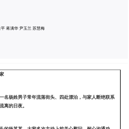
胜平 蒋满华 尹玉兰 苏慧梅
家
一名杨姓男子常年流落街头、四处漂泊，与家人断绝联系
流离的日夜。
头的杨某某。大家多次主动上前关心慰问、耐心沟通劝