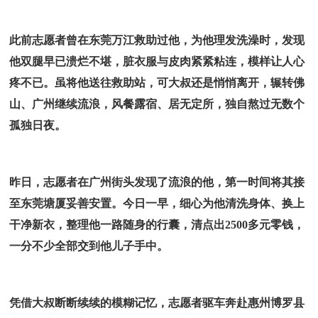
此前志愿者曾在东莞万江救助过他，为他理发洗澡时，发现
他双腿早已溃烂不堪，脏衣服与皮肉紧紧粘连，模样让人心
疼不已。虽将他送往救助站，可大叔还是悄悄离开，辗转佛
山、广州继续流浪，风餐露宿、居无定所，独自熬过无数个
孤独日夜。
昨日，志愿者在广州街头发现了流浪的他，第一时间将其接
至东莞塘厦妥善安置。今日一早，细心为他清洗身体、换上
干净新衣，整理他一路随身的行囊，清点出2500多元零钱，
一分不少全部交到他儿子手中。
凭借大叔断断续续的模糊记忆，志愿者驱车奔赴惠州博罗县