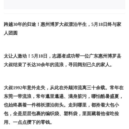
跨越30年的归途！惠州博罗大叔漂泊半生，5月18日终与家
人团圆
太让人激动！5月18日，志愿者成功帮一位广东惠州博罗县
大叔结束了长达30余年的流浪，寻回阔别已久的家人。
大叔1992年意外走失，从此在外颠沛流离三十余载。常年在
东莞一带流浪，常年邋里邋遢、满身脏污，哪怕酷暑盛夏，
也始终裹着一件棉袄漂泊街头。走到哪里，都拎着大包小
包，全是层层包裹的编织袋、塑料袋，里面藏着他省吃俭
用、一点点攒下的零钱。