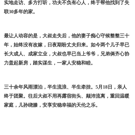
实地走访、多方打听，功夫不负有心人，终于帮他找到了失
联30多年的家。
最让人动容的是，大叔走失后，他的妻子痴心守候整整三十
年，始终没有改嫁，日夜期盼丈夫归来。如今两个儿子早已
长大成人、成家立业，大叔也早已当上爷爷，兄弟俩齐心协
力盖起新房，踏实谋生，一家人安稳和睦。
三十余年风雨漂泊，半生流浪、半生牵挂。5月18日，亲人
终于团聚。往后大叔不用再露宿街头、颠沛流离，重回温暖
家庭，儿孙绕膝，安享安稳幸福的天伦之乐。