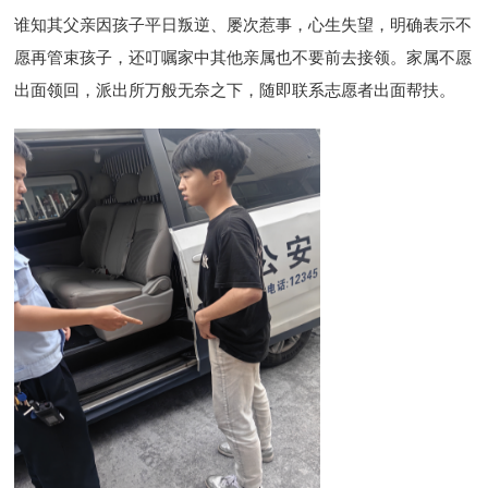
谁知其父亲因孩子平日叛逆、屡次惹事，心生失望，明确表示不
愿再管束孩子，还叮嘱家中其他亲属也不要前去接领。家属不愿
出面领回，派出所万般无奈之下，随即联系志愿者出面帮扶。