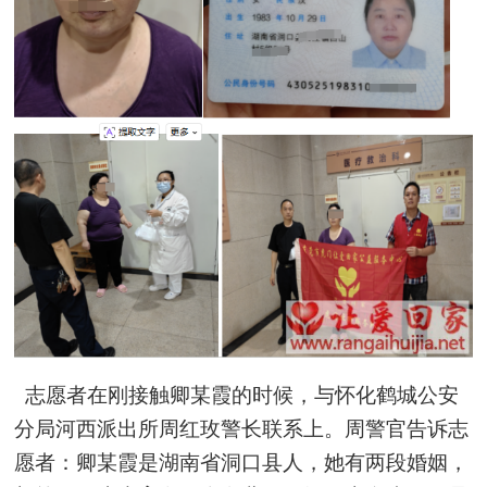
志愿者在刚接触卿
某
霞的时候，与怀化鹤城公安
分局河西派出所周红玫警长联系上。周警官告诉志
愿者：卿
某
霞是湖南省洞口县人，她有两段婚姻，