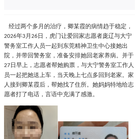
经过两个多月的治疗，卿某霞的病情趋于稳定，
年
月
日，虎门让爱回家志愿者庞辽与大宁
2026
3
26
警务室工作人员一起到东莞精神卫生中心接她出
院，并带回警务室，准备安排她回老家养病。并于
日早上，志愿者帮她购票，与大宁警务室工作人
27
员一起把她送上车，当天晚上七点多回到老家。家
人接到卿
某
霞后，帮她找了住所。她妈妈特地给志
愿者打了电话，言语中充满了感激。