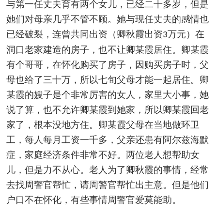
与第一任丈夫育有两个女儿，已经二十多岁，但是
她们对母亲几乎不管不顾。她与现任丈夫的感情也
已经破裂，连曾共同出资（卿秋霞出资
万元）在
3
洞口老家建造的房子，也不让卿
某
霞居住。卿
某
霞
有个哥哥，在怀化购买了房子，因购买房子时，父
母也给了三十万，所以七旬父母才能一起居住。卿
某
霞的嫂子是个非常厉害的女人，家里大小事，她
说了算，也不允许卿
某
霞到她家，所以卿
某
霞回老
家了，根本没地方住。卿
某
霞父母在当地做环卫
工，每人每月工资一千多，父亲还患有阿尔兹海默
症，家庭经济条件非常不好。两位老人想帮助女
儿，但是力不从心。老人为了卿秋霞的事情，经常
去找周警官帮忙，请周警官帮忙出主意。但是他们
户口不在怀化，有些事情周警官爱莫能助。