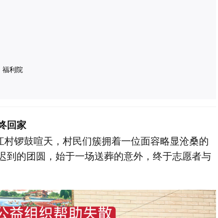
、福利院
终回家
镇江村锣鼓喧天，村民们簇拥着一位面容略显沧桑的
场迟到的团圆，始于一场送葬的意外，终于志愿者与