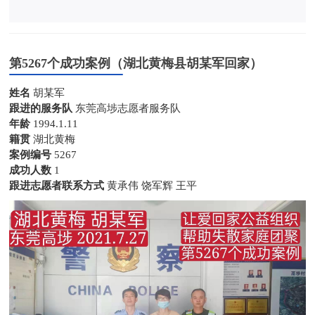
第5267个成功案例（湖北黄梅县胡某军回家）
姓名
胡某军
跟进的服务队
东莞高埗志愿者服务队
年龄
1994.1.11
籍贯
湖北黄梅
案例编号
5267
成功人数
1
跟进志愿者联系方式
黄承伟 饶军辉 王平