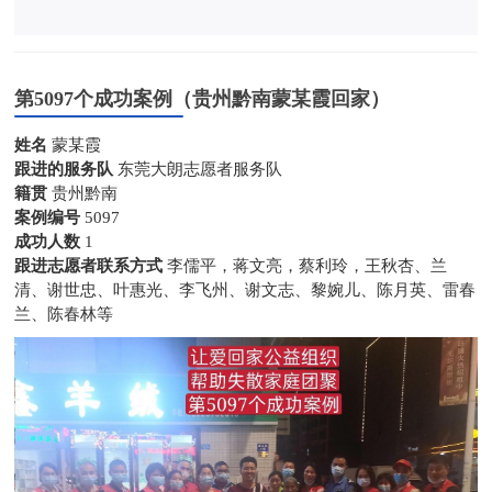
第5097个成功案例（贵州黔南蒙某霞回家）
姓名
蒙某霞
跟进的服务队
东莞大朗志愿者服务队
籍贯
贵州黔南
案例编号
5097
成功人数
1
跟进志愿者联系方式
李儒平，蒋文亮，蔡利玲，王秋杏、兰
清、谢世忠、叶惠光、李飞州、谢文志、黎婉儿、陈月英、雷春
兰、陈春林等