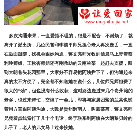
多次沟通未果，一直爱搭不理的，很是不配合，不耐烦了，就
离开了派出所，几位民警和李儒平师兄担心老人再次走丢，一直
在后面跟随，找机会跟她沟通，蒋文亮师兄收到信息马上带着蔡
利玲师姐、王秋杏师姐还有刚救助的云南兰某一起赶去支援，跟
到大朗巷头花园那里，大家好不容易把阿姨拦下了，但沟通起来
真的太不方便了，完全都不知道她在说什么，几位师兄师姐费了
很大的“劲”，但也没有什么收获，这时路边走过来几个贵州籍的
老乡，也过来帮忙，交谈了一会儿，即将与家属团聚的兰某也试
着用方言跟阿姨沟通，大致是贵州黔南人，叫蒙某霞，蒋文亮师
兄凭着点线索打了几十个电话，终于联系到阿姨在大朗黎贝岭的
儿子了，老人的儿女马上过来接她。