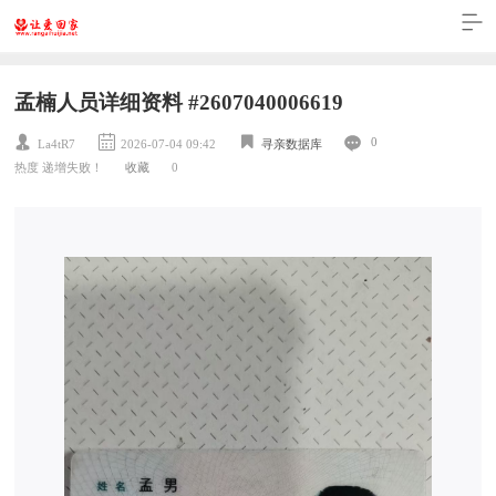
孟楠人员详细资料 #2607040006619
0
La4tR7
2026-07-04 09:42
寻亲数据库
热度 递增失败！
收藏
0