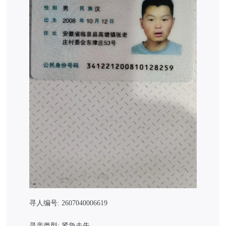
寻人编号: 2607040006619
寻亲类型: 紧急走失