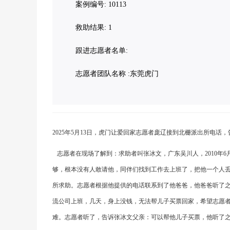
案例编号: 10113
救助结果: 1
跟进志愿者名单:
志愿者团队名称 :东莞虎门
2025
年
5
月
13
日，虎门让爱回家志愿者庞辽接到北栅派出所电话，
志愿者在现场了解到：求助者叫张冰文，广东吴川人，
2010
年
6
够，根本没有人敢请他，同伴们找到工作去上班了，把他一个人
所求助。志愿者根据他提供的电话联系到了他爸爸，他爸爸听了
流公司上班，几天，身上没钱，无法帮儿子买票回家，希望志愿
难。志愿者听了，告诉张冰文父亲：可以帮他儿子买票，他听了