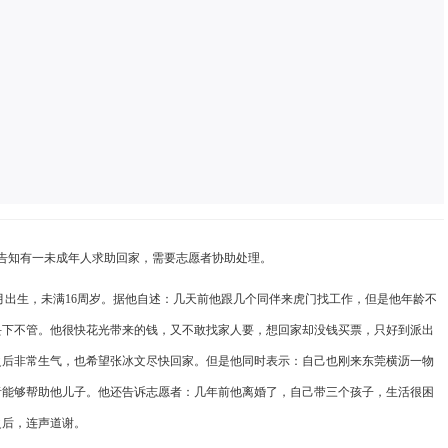
告知有一未成年人求助回家，需要志愿者协助处理。
月出生，未满
16
周岁。据他自述：几天前他跟几个同伴来虎门找工作，但是他年龄不
丢下不管。他很快花光带来的钱，又不敢找家人要，想回家却没钱买票，只好到派出
之后非常生气，也希望张冰文尽快回家。但是他同时表示：自己也刚来东莞横沥一物
者能够帮助他儿子。他还告诉志愿者：几年前他离婚了，自己带三个孩子，生活很困
之后，连声道谢。