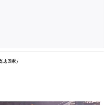
陈某忠回家）