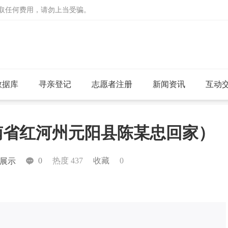
收取任何费用，请勿上当受骗。
数据库
寻亲登记
志愿者注册
新闻资讯
互动
云南省红河州元阳县陈某忠回家）
0
热度 437
收藏
0
展示